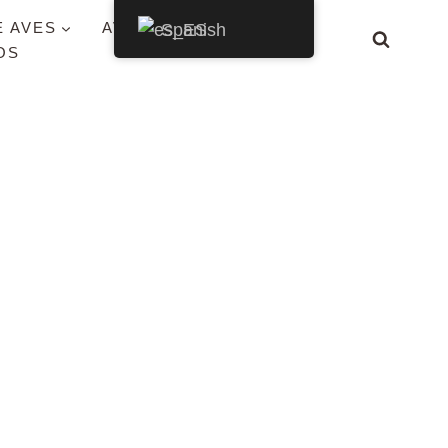
E AVES
AVES POR ESTADO
Spanish
OS