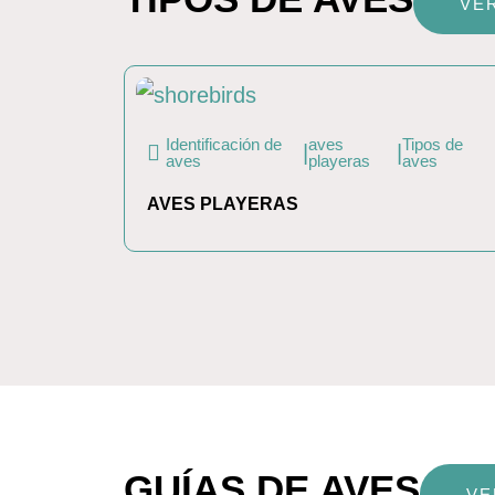
VE
Identificación de
aves
Tipos de
|
|
aves
playeras
aves
AVES PLAYERAS
GUÍAS DE AVES
VE