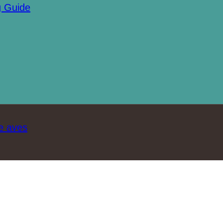
g Guide
e aves