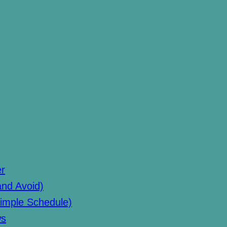
er
and Avoid)
imple Schedule)
ws