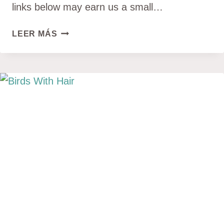
links below may earn us a small…
LAS
LEER MÁS
7
ESPECIES
DE
CARBONEROS
(CON
FOTOS)