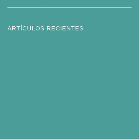
Escribe para nosotros
ARTÍCULOS RECIENTES
How to Keep Bird Bath Water Cool in
Summer
Best Bird Bath Materials: Which to Choose
(and Avoid)
How Often Should You Clean a Bird Bath?
(Simple Schedule)
Best Window Bird Feeders for Up-Close
Views
What Do Blue Jays Eat? A Complete