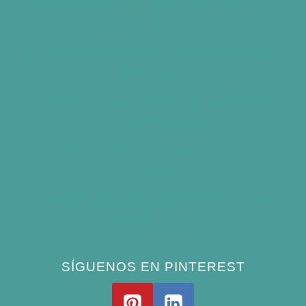
How to Keep Bird Bath Water Cool in
Summer
Best Bird Bath Materials: Which to Choose
(and Avoid)
How Often Should You Clean a Bird Bath?
(Simple Schedule)
Best Window Bird Feeders for Up-Close
Views
What Do Blue Jays Eat? A Complete
Feeding Guide
SÍGUENOS EN PINTEREST