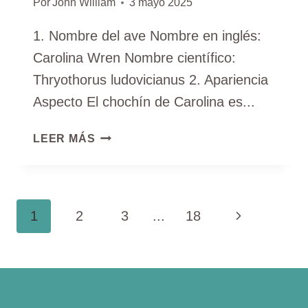
Por
John William
3 mayo 2025
1. Nombre del ave Nombre en inglés:
Carolina Wren Nombre científico:
Thryothorus ludovicianus 2. Apariencia
Aspecto El chochín de Carolina es...
PÁJARO
LEER MÁS
CHOCHÍN
DE
CAROLINA
NAVEGACIÓN
Página
1
2
3
...
18
DE
siguiente
PÁGINA