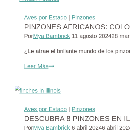
pinzones
en
Aves por Estado
|
Pinzones
el
PINZONES AFRICANOS: COL
Reino
Por
Mya Bambrick
11 agosto 2024
28 mar
Unido
(con
¿Le atrae el brillante mundo de los pinz
fotos)
Pinzones
Leer Más
africanos:
Coloridos
compañeros
para
Aves por Estado
|
Pinzones
los
DESCUBRA 8 PINZONES EN IL
amantes
Por
Mya Bambrick
6 abril 2024
6 abril 202