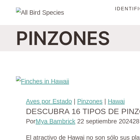
Saltar
IDENTIF
al
Contenido
PINZONES
Aves por Estado
|
Pinzones
|
Hawai
DESCUBRA 16 TIPOS DE PIN
Por
Mya Bambrick
22 septiembre 2024
28
El atractivo de Hawai no son sólo sus pl