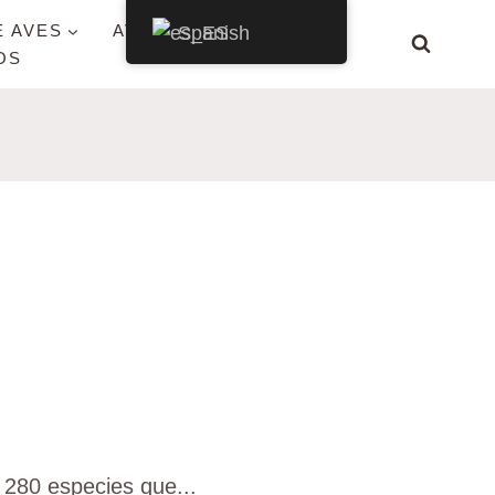
E AVES
AVES POR ESTADO
Spanish
OS
 280 especies que...