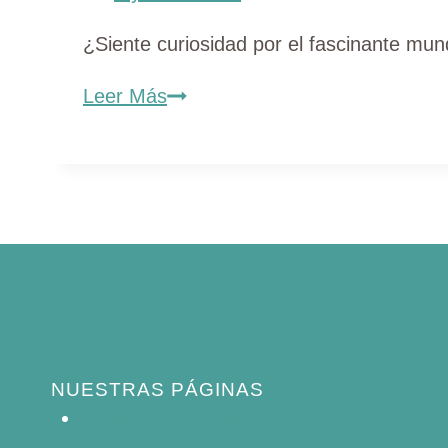
de
las
¿Siente curiosidad por el fascinante mun
aves
Descubra
Leer Más
8
pinzones
en
Illinois
(Guía
de
identificación
con
fotos)
NUESTRAS PÁGINAS
Política de privacidad