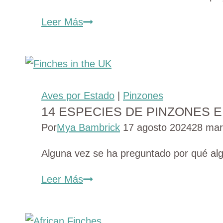
Descubra
Leer Más
16
tipos
de
pinzones
Aves por Estado
|
Pinzones
en
14 ESPECIES DE PINZONES E
Hawai
Por
Mya Bambrick
17 agosto 2024
28 mar
(con
fotos)
Alguna vez se ha preguntado por qué algu
14
Leer Más
especies
de