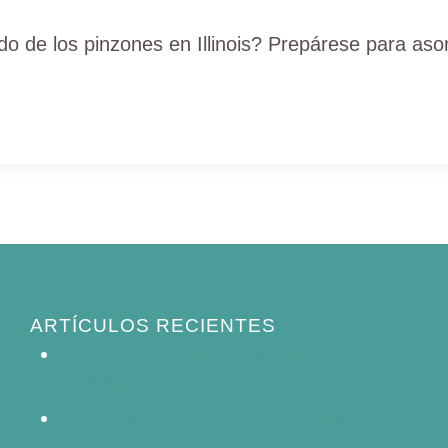
do de los pinzones en Illinois? Prepárese para aso
ARTÍCULOS RECIENTES
How to Keep Bird Bath Water Cool in
Summer
Best Bird Bath Materials: Which to