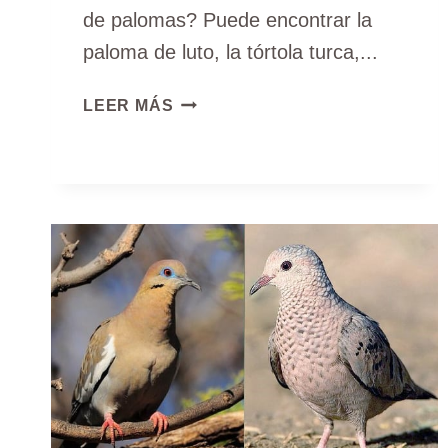
de palomas? Puede encontrar la
paloma de luto, la tórtola turca,...
3
LEER MÁS
TIPOS
DE
PALOMAS
EN
ILLINOIS
(GUÍA
DE
IDENTIFICACIÓN
CON
FOTOS)