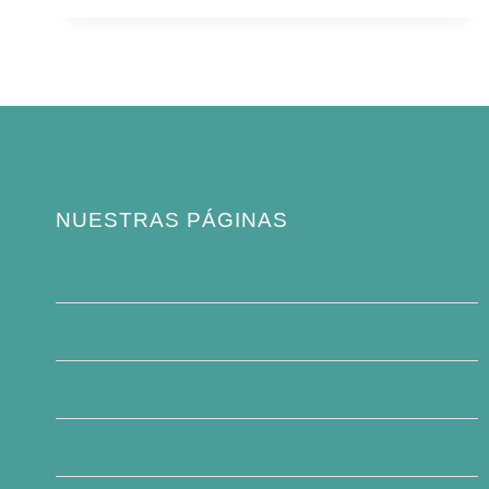
QUE
VIVEN
EN
ALABAMA
(CON
FOTOS
Y
DATOS)
NUESTRAS PÁGINAS
Política de privacidad
Quiénes somos
Contacte con nosotros
Descargo de responsabilidad