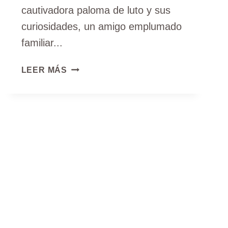
cautivadora paloma de luto y sus
curiosidades, un amigo emplumado
familiar...
DATOS
LEER MÁS
SOBRE
LA
PALOMA
DE
LUTO:
DESCUBRA
DETALLES
INTERESANTES