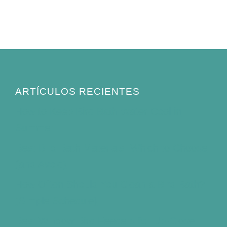
ARTÍCULOS RECIENTES
How to Keep Bird Bath Water Cool in
Summer
Best Bird Bath Materials: Which to Choose
(and Avoid)
How Often Should You Clean a Bird Bath?
(Simple Schedule)
Best Window Bird Feeders for Up-Close