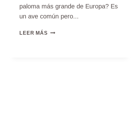
paloma más grande de Europa? Es
un ave común pero...
GUÍA
LEER MÁS
DE
IDENTIFICACIÓN
DE
LA
PALOMA
TORCAZ
COMÚN
(COLUMBA
PALUMBUS)