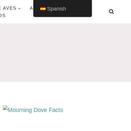
E AVES
AVES POR ESTADO
Spanish
OS