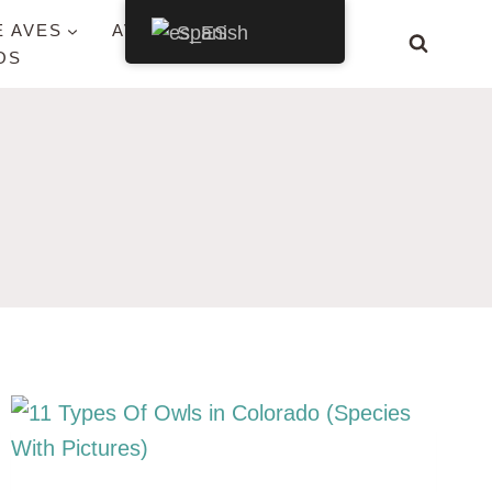
E AVES
AVES POR ESTADO
Spanish
OS