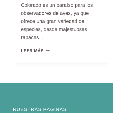
Colorado es un paraíso para los
observadores de aves, ya que
ofrece una gran variedad de
especies, desde majestuosas
rapaces...
LISTA
LEER MÁS
DE
LAS
12
AVES
AMARILLAS
DE
COLORADO
(FOTOS,
GUÍA
NUESTRAS PÁGINAS
DE