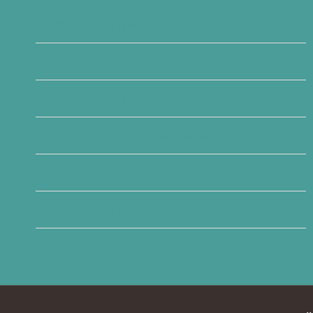
IDENTIFICACIÓN,
Política de privacidad
DATOS)
Quiénes somos
Contacte con nosotros
Descargo de responsabilidad
Condiciones generales
Escribe para nosotros