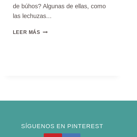
de búhos? Algunas de ellas, como
las lechuzas...
11
LEER MÁS
TIPOS
DE
BÚHOS
EN
COLORADO
(ESPECIES
CON
IMÁGENES)
SÍGUENOS EN PINTEREST