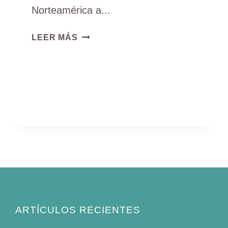
Norteamérica a...
7
LEER MÁS
AVES
DE
COLOR
NARANJA
Y
NEGRO
EN
COLORADO
(CON
FOTOS)
ARTÍCULOS RECIENTES