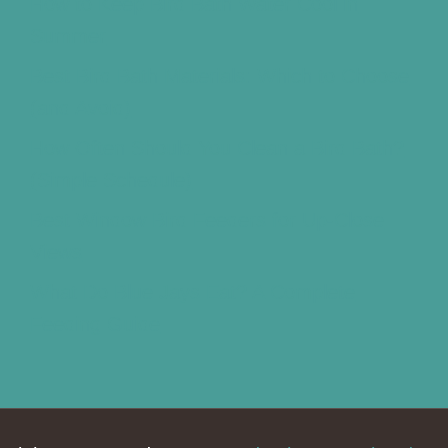
How to Keep Bird Bath Water Cool in
Summer
Best Bird Bath Materials: Which to Choose
(and Avoid)
How Often Should You Clean a Bird Bath?
(Simple Schedule)
Best Window Bird Feeders for Up-Close
Views
What Do Blue Jays Eat? A Complete
Feeding Guide