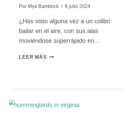
Por
Mya Bambrick
6 julio 2024
¿Has visto alguna vez a un colibrí
bailar en el aire, con sus alas
moviéndose superrápido en...
COLIBRÍES
LEER MÁS
EN
OHIO
(4
ESPECIES
A
CONOCER
CON
FOTOS)