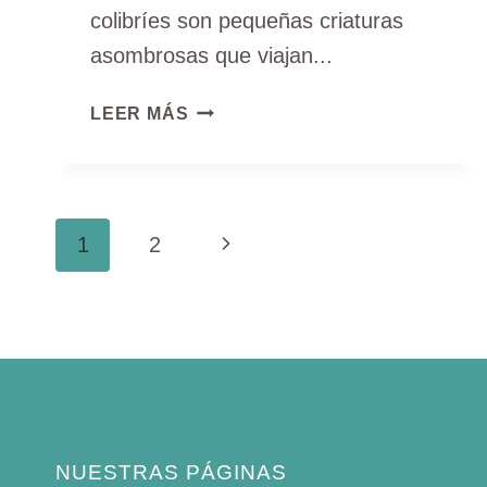
colibríes son pequeñas criaturas
asombrosas que viajan...
GUÍA
LEER MÁS
CARTOGRÁFICA
DE
LA
MIGRACIÓN
NAVEGACIÓN
Página
1
2
DE
LOS
DE
siguiente
COLIBRÍES:
DATOS
PÁGINA
E
INFORMACIÓN
NUESTRAS PÁGINAS