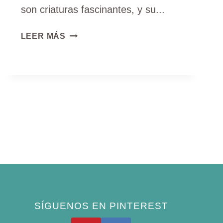
son criaturas fascinantes, y su...
¿DÓNDE
LEER MÁS
DUERMEN
LOS
COLIBRÍES
POR
LA
NOCHE?
DESVELAR
EL
MISTERIO
SÍGUENOS EN PINTEREST