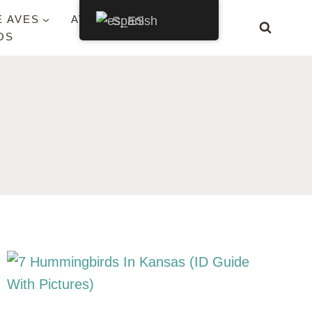
E AVES
AVES POR ESTADO
Spanish
OS