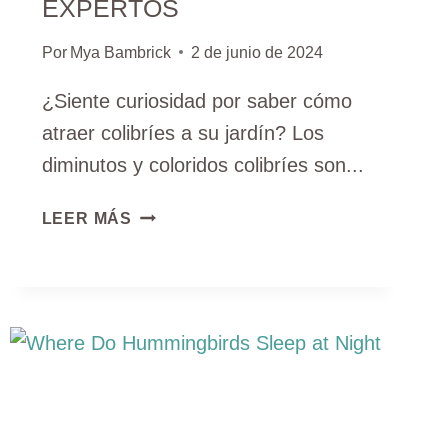
EXPERTOS
Por
Mya Bambrick
2 de junio de 2024
¿Siente curiosidad por saber cómo
atraer colibríes a su jardín? Los
diminutos y coloridos colibríes son...
¿CÓMO
LEER MÁS
ATRAER
A
LOS
COLIBRÍES?
10
CONSEJOS
DE
EXPERTOS