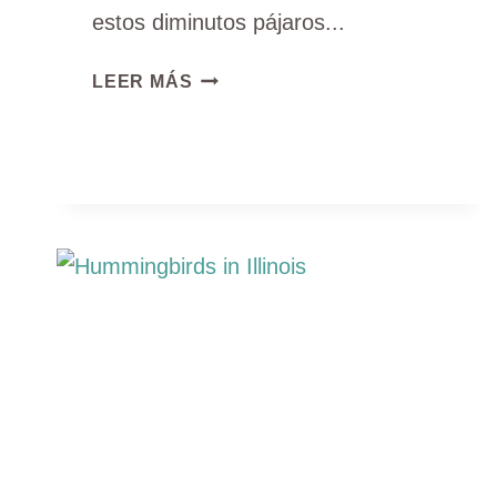
estos diminutos pájaros...
¿NECESITAN
LEER MÁS
MÁS
AZÚCAR
LOS
COLIBRÍES
EN
OTOÑO?