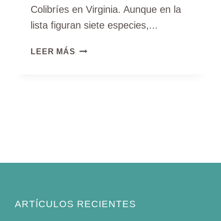
Colibríes en Virginia. Aunque en la
lista figuran siete especies,...
DESCUBRA
LEER MÁS
7
TIPOS
DE
COLIBRÍES
EN
VIRGINIA
(CON
FOTOS)
ARTÍCULOS RECIENTES