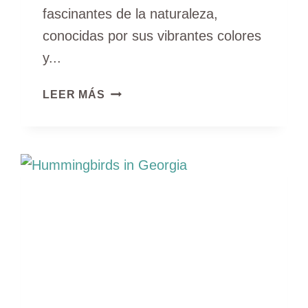
fascinantes de la naturaleza,
conocidas por sus vibrantes colores
y...
4
LEER MÁS
TIPOS
DE
COLIBRÍES
EN
NUEVA
YORK
(CON
FOTOS)