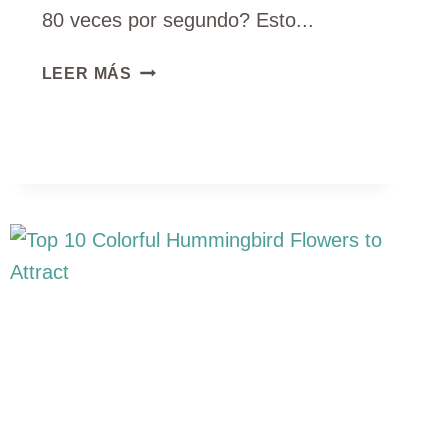
80 veces por segundo? Esto...
7
LEER MÁS
COLIBRÍES
EN
KANSAS
(GUÍA
DE
IDENTIFICACIÓN
CON
FOTOS)