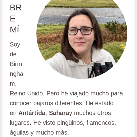
BR
E
MÍ
Soy
de
Birmi
ngha
m,
Reino Unido. Pero he viajado mucho para
conocer pájaros diferentes. He estado
en
Antártida
,
Sahara
y muchos otros
lugares. He visto pingüinos, flamencos,
águilas y mucho más.