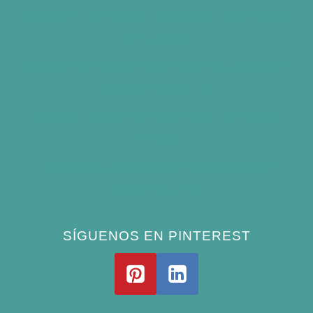
Best Bird Bath Materials: Which to Choose
(and Avoid)
How Often Should You Clean a Bird Bath?
(Simple Schedule)
Best Window Bird Feeders for Up-Close
Views
What Do Blue Jays Eat? A Complete
Feeding Guide
SÍGUENOS EN PINTEREST