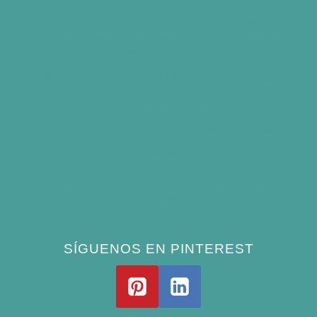
Best Bird Bath Materials: Which to Choose
(and Avoid)
How Often Should You Clean a Bird Bath?
(Simple Schedule)
Best Window Bird Feeders for Up-Close
Views
What Do Blue Jays Eat? A Complete
Feeding Guide
SÍGUENOS EN PINTEREST