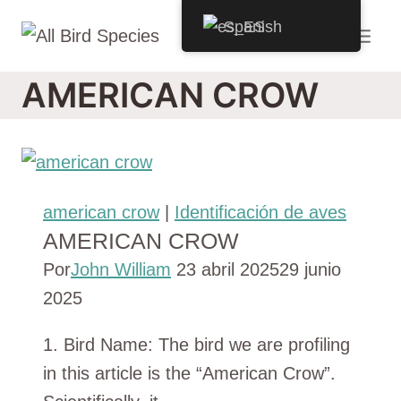
Saltar
Spanish
al
Contenido
AMERICAN CROW
american crow
|
Identificación de aves
AMERICAN CROW
Por
John William
23 abril 2025
29 junio
2025
1. Bird Name: The bird we are profiling
in this article is the “American Crow”.