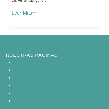
Scientifically, it…
american
Leer Más
crow
NUESTRAS PÁGINAS
Política de privacidad
Quiénes somos
Contacte con nosotros
Descargo de responsabilidad
Condiciones generales
Escribe para nosotros