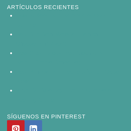
ARTÍCULOS RECIENTES
How to Keep Bird Bath Water Cool in
Summer
Best Bird Bath Materials: Which to
Choose (and Avoid)
How Often Should You Clean a Bird
Bath? (Simple Schedule)
Best Window Bird Feeders for Up-Close
Views
What Do Blue Jays Eat? A Complete
Feeding Guide
SÍGUENOS EN PINTEREST