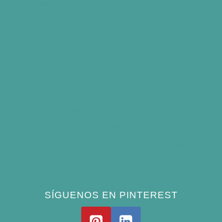
How to Keep Bird Bath Water Cool in
Summer
Best Bird Bath Materials: Which to Choose
(and Avoid)
How Often Should You Clean a Bird Bath?
(Simple Schedule)
Best Window Bird Feeders for Up-Close
Views
What Do Blue Jays Eat? A Complete
Feeding Guide
SÍGUENOS EN PINTEREST