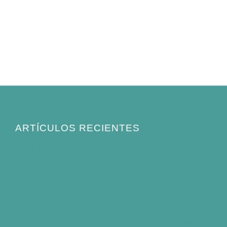
ARTÍCULOS RECIENTES
How to Keep Bird Bath Water Cool in
Summer
Best Bird Bath Materials: Which to Choose
(and Avoid)
How Often Should You Clean a Bird Bath?