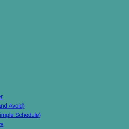
er
and Avoid)
imple Schedule)
ws