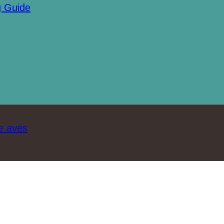
g Guide
e aves