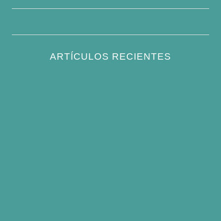
Escribe para nosotros
ARTÍCULOS RECIENTES
How to Keep Bird Bath Water Cool in
Summer
Best Bird Bath Materials: Which to Choose
(and Avoid)
How Often Should You Clean a Bird Bath?
(Simple Schedule)
Best Window Bird Feeders for Up-Close
Views
What Do Blue Jays Eat? A Complete