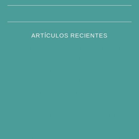
Escribe para nosotros
ARTÍCULOS RECIENTES
How to Keep Bird Bath Water Cool in
Summer
Best Bird Bath Materials: Which to Choose
(and Avoid)
How Often Should You Clean a Bird Bath?
(Simple Schedule)
Best Window Bird Feeders for Up-Close
Views
What Do Blue Jays Eat? A Complete