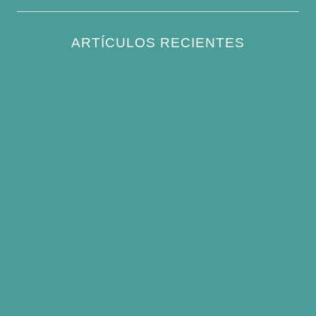
ARTÍCULOS RECIENTES
How to Keep Bird Bath Water Cool in
Summer
Best Bird Bath Materials: Which to Choose
(and Avoid)
How Often Should You Clean a Bird Bath?
(Simple Schedule)
Best Window Bird Feeders for Up-Close
Views
What Do Blue Jays Eat? A Complete
Feeding Guide