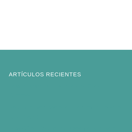
ARTÍCULOS RECIENTES
How to Keep Bird Bath Water Cool in
Summer
Best Bird Bath Materials: Which to Choose
(and Avoid)
How Often Should You Clean a Bird Bath?