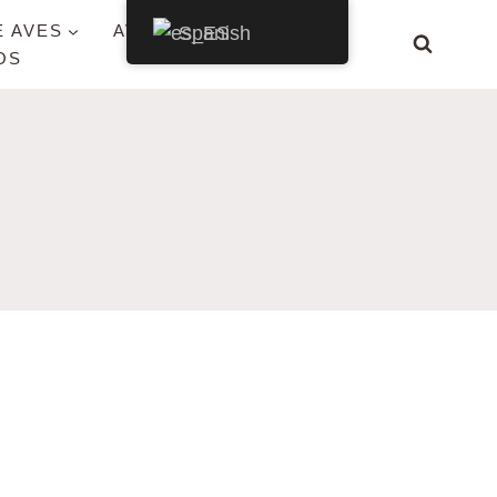
E AVES
AVES POR ESTADO
Spanish
OS