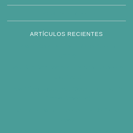
Escribe para nosotros
ARTÍCULOS RECIENTES
How to Keep Bird Bath Water Cool in
Summer
Best Bird Bath Materials: Which to Choose
(and Avoid)
How Often Should You Clean a Bird Bath?
(Simple Schedule)
Best Window Bird Feeders for Up-Close
Views
What Do Blue Jays Eat? A Complete