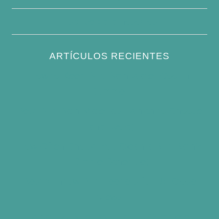
Escribe para nosotros
ARTÍCULOS RECIENTES
How to Keep Bird Bath Water Cool in
Summer
Best Bird Bath Materials: Which to Choose
(and Avoid)
How Often Should You Clean a Bird Bath?
(Simple Schedule)
Best Window Bird Feeders for Up-Close
Views
What Do Blue Jays Eat? A Complete